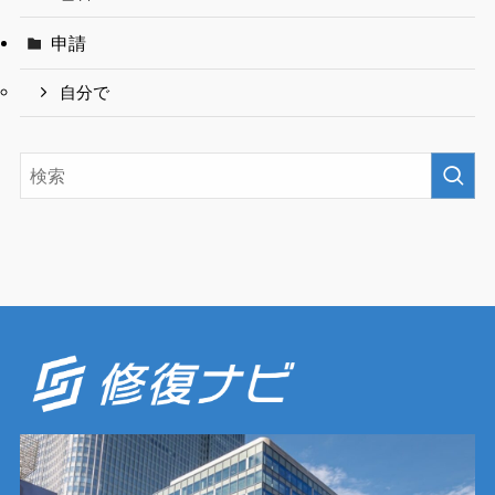
申請
自分で