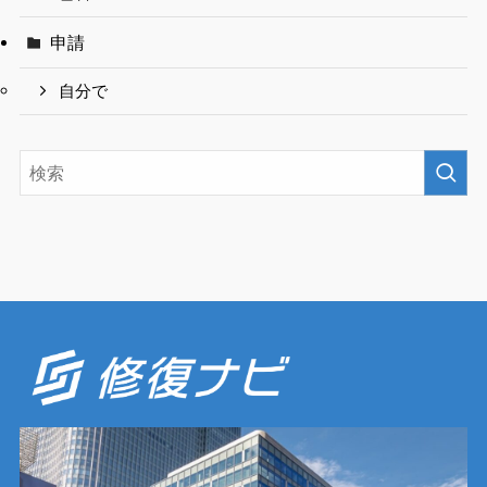
申請
自分で