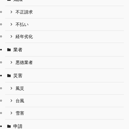
不正請求
不払い
経年劣化
業者
悪徳業者
災害
風災
台風
雪害
申請