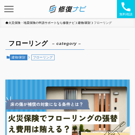
無料相談
火災保険・地震保険の申請サポートなら修復ナビ
建物/家財
フローリング
フローリング
– category –
建物/家財
フローリング