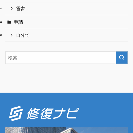
雪害
申請
自分で