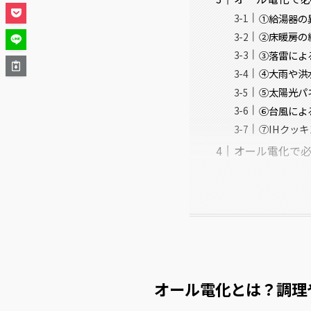
①給湯器の
②床暖房の
③落雷によ
④大雨や洪
⑤太陽光パ
⑥台風によ
⑦IHクッ
オール電化で必
オール電化とは？調理