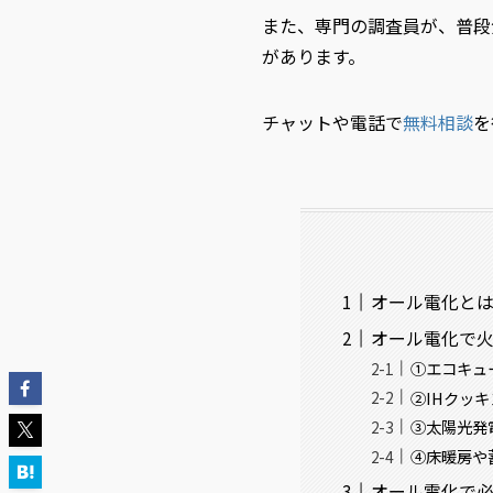
また、専門の調査員が、普段
があります。
チャットや電話で
無料相談
を
オール電化と
オール電化で
①エコキュ
②IHクッ
③太陽光発
④床暖房や
オール電化で必