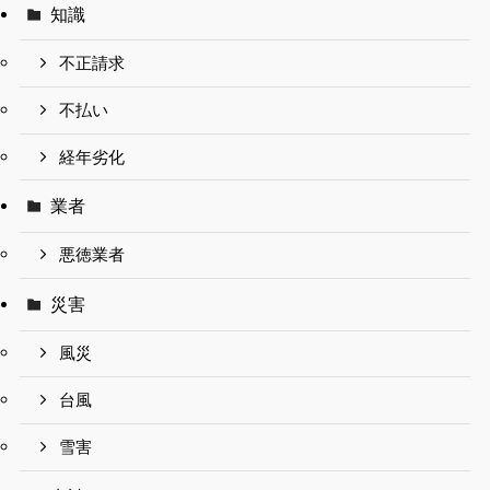
知識
不正請求
不払い
経年劣化
業者
悪徳業者
災害
風災
台風
雪害