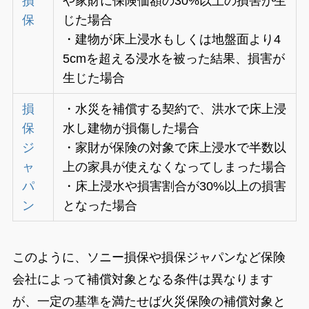
損
や家財に保険価額の30%以上の損害が生
保
じた場合
・建物が床上浸水もしくは地盤面より4
5cmを超える浸水を被った結果、損害が
生じた場合
損
・水災を補償する契約で、洪水で床上浸
保
水し建物が損傷した場合
ジ
・家財が保険の対象で床上浸水で半数以
ャ
上の家具が使えなくなってしまった場合
パ
・床上浸水や損害割合が30%以上の損害
ン
となった場合
このように、ソニー損保や損保ジャパンなど保険
会社によって補償対象となる条件は異なります
が、一定の基準を満たせば火災保険の補償対象と