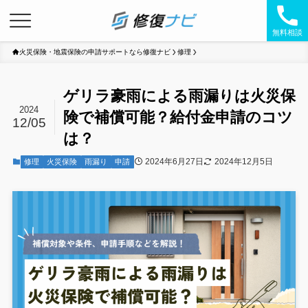
無料相談
火災保険・地震保険の申請サポートなら修復ナビ
修理
ゲリラ豪雨による雨漏りは火災保
2024
険で補償可能？給付金申請のコツ
12/05
は？
2024年6月27日
2024年12月5日
修理
火災保険
雨漏り
申請