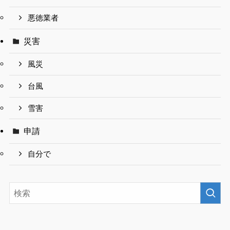
悪徳業者
災害
風災
台風
雪害
申請
自分で